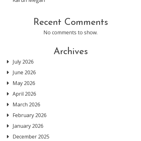
Karun Megah
Recent Comments
No comments to show.
Archives
July 2026
June 2026
May 2026
April 2026
March 2026
February 2026
January 2026
December 2025