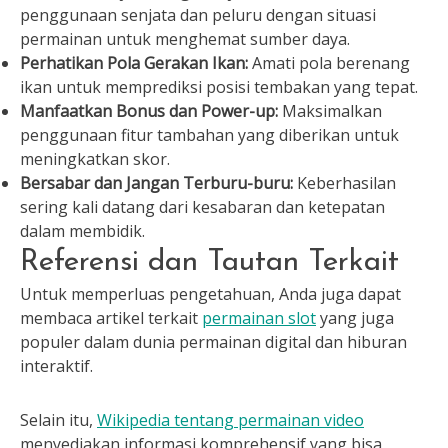
penggunaan senjata dan peluru dengan situasi
permainan untuk menghemat sumber daya.
Perhatikan Pola Gerakan Ikan:
Amati pola berenang
ikan untuk memprediksi posisi tembakan yang tepat.
Manfaatkan Bonus dan Power-up:
Maksimalkan
penggunaan fitur tambahan yang diberikan untuk
meningkatkan skor.
Bersabar dan Jangan Terburu-buru:
Keberhasilan
sering kali datang dari kesabaran dan ketepatan
dalam membidik.
Referensi dan Tautan Terkait
Untuk memperluas pengetahuan, Anda juga dapat
membaca artikel terkait
permainan slot
yang juga
populer dalam dunia permainan digital dan hiburan
interaktif.
Selain itu,
Wikipedia tentang permainan video
menyediakan informasi komprehensif yang bisa