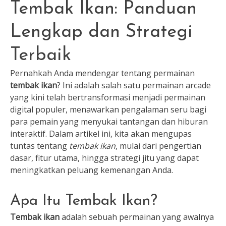
Tembak Ikan: Panduan
Lengkap dan Strategi
Terbaik
Pernahkah Anda mendengar tentang permainan
tembak ikan
? Ini adalah salah satu permainan arcade
yang kini telah bertransformasi menjadi permainan
digital populer, menawarkan pengalaman seru bagi
para pemain yang menyukai tantangan dan hiburan
interaktif. Dalam artikel ini, kita akan mengupas
tuntas tentang
tembak ikan
, mulai dari pengertian
dasar, fitur utama, hingga strategi jitu yang dapat
meningkatkan peluang kemenangan Anda.
Apa Itu Tembak Ikan?
Tembak ikan
adalah sebuah permainan yang awalnya