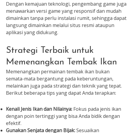
Dengan kemajuan teknologi, pengembang game juga
menawarkan versi game yang responsif dan mudah
dimainkan tanpa perlu instalasi rumit, sehingga dapat
langsung dimainkan melalui situs resmi ataupun
aplikasi yang didukung.
Strategi Terbaik untuk
Memenangkan Tembak Ikan
Memenangkan permainan tembak ikan bukan
semata-mata bergantung pada keberuntungan,
melainkan juga pada strategi dan teknik yang tepat.
Berikut beberapa tips yang dapat Anda terapkan:
Kenali Jenis Ikan dan Nilainya:
Fokus pada jenis ikan
dengan poin tertinggi yang bisa Anda bidik dengan
efektif.
Gunakan Senjata dengan Bijak:
Sesuaikan