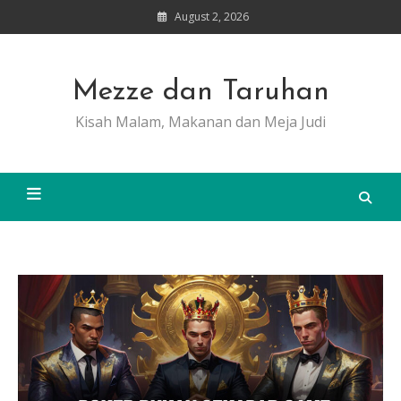
Skip
August 2, 2026
to
content
Mezze dan Taruhan
Kisah Malam, Makanan dan Meja Judi