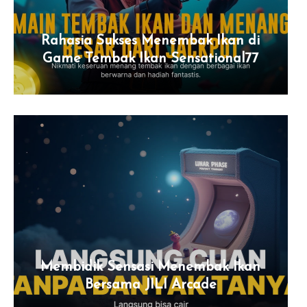
Rahasia Sukses Menembak Ikan di
Game Tembak Ikan Sensational77
Membidik Sensasi Menembak Ikan
Bersama JILI Arcade