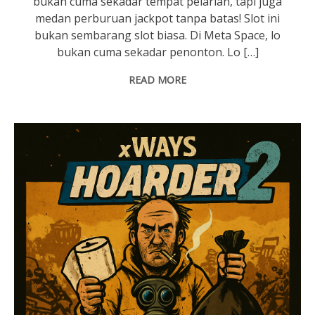
bukan cuma sekadar tempat pelarian, tapi juga
medan perburuan jackpot tanpa batas! Slot ini
bukan sembarang slot biasa. Di Meta Space, lo
bukan cuma sekadar penonton. Lo […]
READ MORE