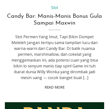
Slot
Candy Bar: Manis-Manis Bonus Gula
Sampai Maxwin
Slot Permen Yang Imut, Tapi Bikin Dompet
Meleleh Jangan tertipu sama tampilan lucu dan
warna-warni dari Candy Bar. Di balik nuansa
permen, marshmallow, dan cokelat yang
menggemaskan ini, ada potensi cuan yang bisa
bikin lo senyum manis tiap spin! Game ini tuh
ibarat dunia Willy Wonka yang dirombak jadi
mesin uang — cocok banget buat […]
READ MORE