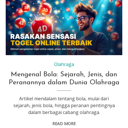
Mengenal Bola: Sejarah, Jenis, dan Peranannya dalam Dunia Olahraga
Olahraga
Mengenal Bola: Sejarah, Jenis, dan
Peranannya dalam Dunia Olahraga
Artikel mendalam tentang bola, mulai dari
sejarah, jenis bola, hingga peranan pentingnya
dalam berbagai cabang olahraga.
READ MORE