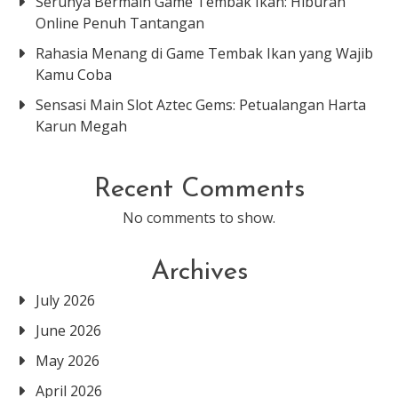
Serunya Bermain Game Tembak Ikan: Hiburan
Online Penuh Tantangan
Rahasia Menang di Game Tembak Ikan yang Wajib
Kamu Coba
Sensasi Main Slot Aztec Gems: Petualangan Harta
Karun Megah
Recent Comments
No comments to show.
Archives
July 2026
June 2026
May 2026
April 2026