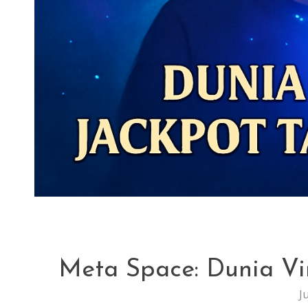
Meta Space: Dunia Vir
J