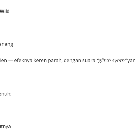
Wild
menang
 alien — efeknya keren parah, dengan suara
“glitch synth”
ya
enuh:
utnya