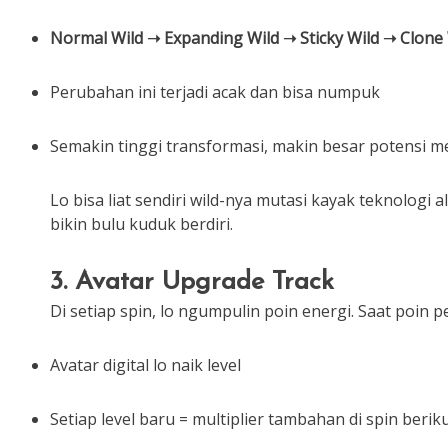
Normal Wild ➝ Expanding Wild ➝ Sticky Wild ➝ Clone 
Perubahan ini terjadi acak dan bisa numpuk
Semakin tinggi transformasi, makin besar potensi 
Lo bisa liat sendiri wild-nya mutasi kayak teknologi
bikin bulu kuduk berdiri.
3. Avatar Upgrade Track
Di setiap spin, lo ngumpulin poin energi. Saat poin p
Avatar digital lo naik level
Setiap level baru = multiplier tambahan di spin berik