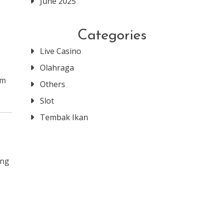
June 2025
Categories
Live Casino
Olahraga
am
Others
Slot
Tembak Ikan
-
ang