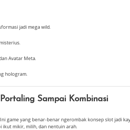
formasi jadi mega wild.
isterius.
dan Avatar Meta.
ting hologram.
 Portaling Sampai Kombinasi
 Ini game yang benar-benar ngerombak konsep slot jadi ka
 ikut mikir, milih, dan nentuin arah.