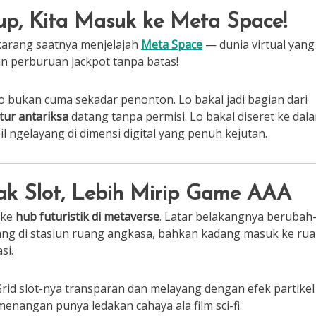
p, Kita Masuk ke Meta Space!
ekarang saatnya menjelajah
Meta Space
— dunia virtual yang
n perburuan jackpot tanpa batas!
lo bukan cuma sekadar penonton. Lo bakal jadi bagian dari
itur antariksa
datang tanpa permisi. Lo bakal diseret ke dal
l ngelayang di dimensi digital yang penuh kejutan.
ak Slot, Lebih Mirip Game AAA
 ke
hub futuristik di metaverse
. Latar belakangnya berubah
adang di stasiun ruang angkasa, bahkan kadang masuk ke ru
si.
Grid slot-nya transparan dan melayang dengan efek partikel
menangan punya ledakan cahaya ala film sci-fi.