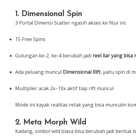
1. Dimensional Spin
3 Portal Dimensi Scatter ngasih akses ke fitur ini:
15 Free Spins
Gulungan ke-2, ke-4 berubah jadi
reel liar yang bisa
Ada peluang muncul
Dimensional Rift
, yaitu spin di
Multiplier acak 2x–10x aktif tiap rift muncul
Mode ini kayak realitas retak yang bisa munculin ko
2. Meta Morph Wild
Kadang, simbol wild biasa bisa berubah jadi bentuk b