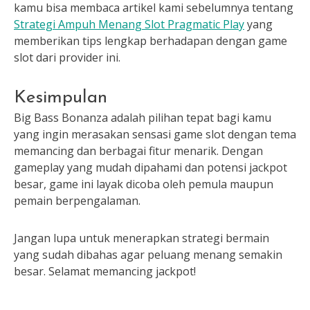
kamu bisa membaca artikel kami sebelumnya tentang
Strategi Ampuh Menang Slot Pragmatic Play
yang
memberikan tips lengkap berhadapan dengan game
slot dari provider ini.
Kesimpulan
Big Bass Bonanza adalah pilihan tepat bagi kamu
yang ingin merasakan sensasi game slot dengan tema
memancing dan berbagai fitur menarik. Dengan
gameplay yang mudah dipahami dan potensi jackpot
besar, game ini layak dicoba oleh pemula maupun
pemain berpengalaman.
Jangan lupa untuk menerapkan strategi bermain
yang sudah dibahas agar peluang menang semakin
besar. Selamat memancing jackpot!