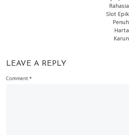
Rahasia
Slot Epik
Penuh
Harta
Karun
LEAVE A REPLY
Comment
*