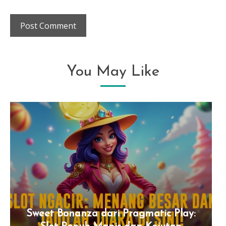
You May Like
Sweet Bonanza dari Pragmatic Play: