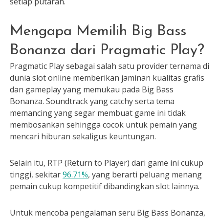
setiap putaran.
Mengapa Memilih Big Bass
Bonanza dari Pragmatic Play?
Pragmatic Play sebagai salah satu provider ternama di
dunia slot online memberikan jaminan kualitas grafis
dan gameplay yang memukau pada Big Bass
Bonanza. Soundtrack yang catchy serta tema
memancing yang segar membuat game ini tidak
membosankan sehingga cocok untuk pemain yang
mencari hiburan sekaligus keuntungan.
Selain itu, RTP (Return to Player) dari game ini cukup
tinggi, sekitar
96.71%
, yang berarti peluang menang
pemain cukup kompetitif dibandingkan slot lainnya.
Untuk mencoba pengalaman seru Big Bass Bonanza,