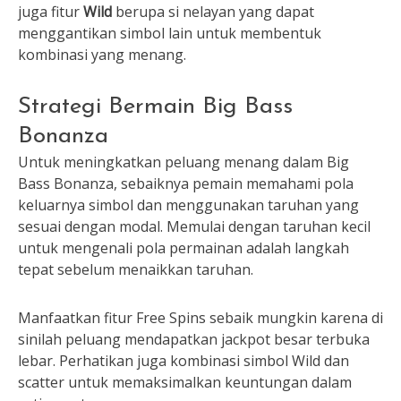
juga fitur
Wild
berupa si nelayan yang dapat
menggantikan simbol lain untuk membentuk
kombinasi yang menang.
Strategi Bermain Big Bass
Bonanza
Untuk meningkatkan peluang menang dalam Big
Bass Bonanza, sebaiknya pemain memahami pola
keluarnya simbol dan menggunakan taruhan yang
sesuai dengan modal. Memulai dengan taruhan kecil
untuk mengenali pola permainan adalah langkah
tepat sebelum menaikkan taruhan.
Manfaatkan fitur Free Spins sebaik mungkin karena di
sinilah peluang mendapatkan jackpot besar terbuka
lebar. Perhatikan juga kombinasi simbol Wild dan
scatter untuk memaksimalkan keuntungan dalam