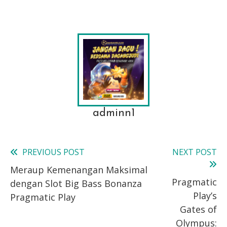
adminn1
PREVIOUS POST
NEXT POST
Read
Meraup Kemenangan Maksimal
more
Pragmatic
dengan Slot Big Bass Bonanza
articles
Play’s
Pragmatic Play
Gates of
Olympus: