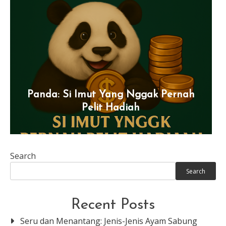
Panda: Si Imut Yang Nggak Pernah
Pelit Hadiah
Search
Search
Recent Posts
Seru dan Menantang: Jenis-Jenis Ayam Sabung