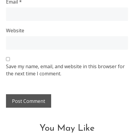
Email
*
Website
Save my name, email, and website in this browser for
the next time I comment.
You May Like