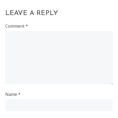
LEAVE A REPLY
Comment
*
Name
*