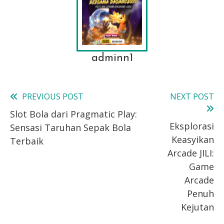
adminn1
PREVIOUS POST
NEXT POST
Read
Slot Bola dari Pragmatic Play:
more
Eksplorasi
Sensasi Taruhan Sepak Bola
articles
Keasyikan
Terbaik
Arcade JILI:
Game
Arcade
Penuh
Kejutan