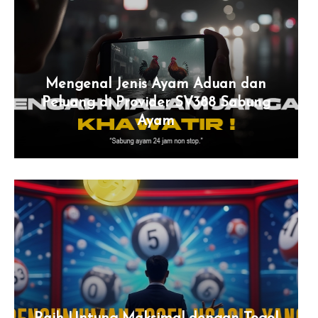
Mengenal Jenis Ayam Aduan dan
Peluang di Provider SV388 Sabung
Ayam