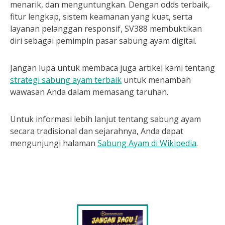
menarik, dan menguntungkan. Dengan odds terbaik,
fitur lengkap, sistem keamanan yang kuat, serta
layanan pelanggan responsif, SV388 membuktikan
diri sebagai pemimpin pasar sabung ayam digital.
Jangan lupa untuk membaca juga artikel kami tentang
strategi sabung ayam terbaik
untuk menambah
wawasan Anda dalam memasang taruhan.
Untuk informasi lebih lanjut tentang sabung ayam
secara tradisional dan sejarahnya, Anda dapat
mengunjungi halaman
Sabung Ayam di Wikipedia
.