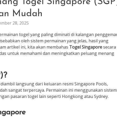
ang Togel Singapore (SGP
an Mudah
mber 28, 2025
ermainan togel yang paling diminati di kalangan penggema
disebabkan oleh sistem permainan yang jelas, hasil yang
m artikel ini, kita akan membahas
Togel Singapore
secara
cerdas untuk memahami dan meningkatkan peluang menang
)?
diambil langsung dari keluaran resmi Singapore Pools,
sudah sangat terpercaya. Permainan ini menggunakan sistem
ngan pasaran togel lain seperti Hongkong atau Sydney.
ngapore