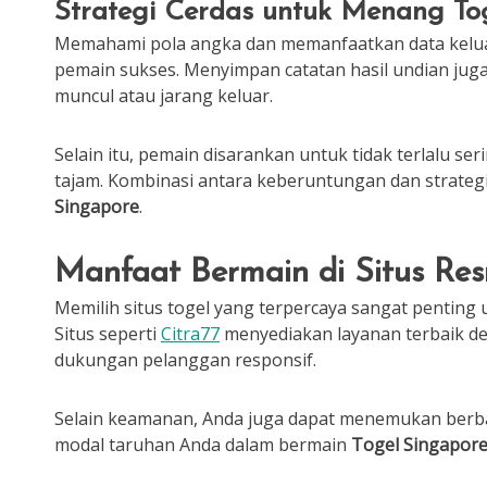
Strategi Cerdas untuk Menang To
Memahami pola angka dan memanfaatkan data keluar
pemain sukses. Menyimpan catatan hasil undian ju
muncul atau jarang keluar.
Selain itu, pemain disarankan untuk tidak terlalu se
tajam. Kombinasi antara keberuntungan dan strate
Singapore
.
Manfaat Bermain di Situs Res
Memilih situs togel yang terpercaya sangat penti
Situs seperti
Citra77
menyediakan layanan terbaik de
dukungan pelanggan responsif.
Selain keamanan, Anda juga dapat menemukan berb
modal taruhan Anda dalam bermain
Togel Singapor