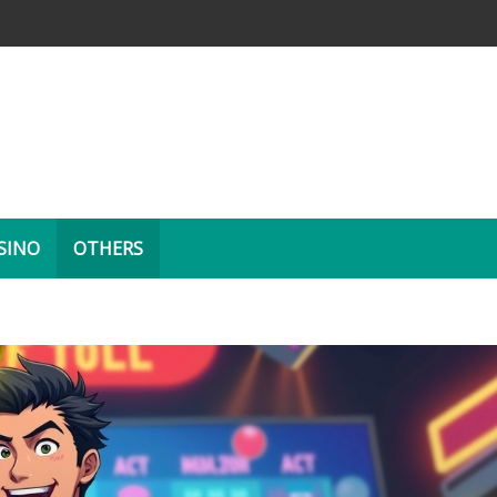
ASINO
OTHERS