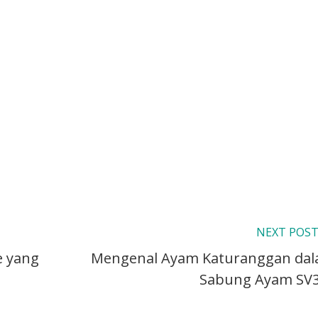
NEXT POS
e yang
Mengenal Ayam Katuranggan da
Sabung Ayam SV