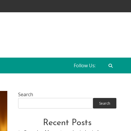
Follow Us:
Search
Search
Recent Posts