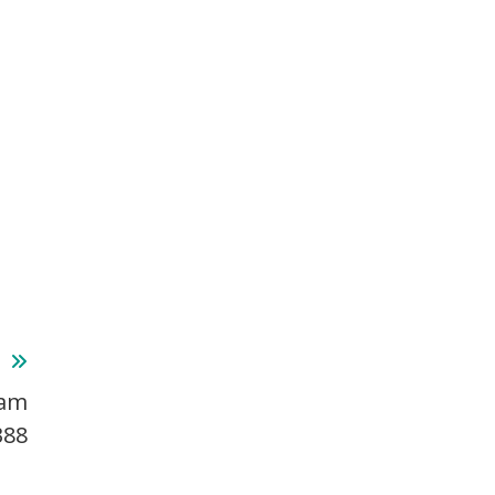
T
lam
388