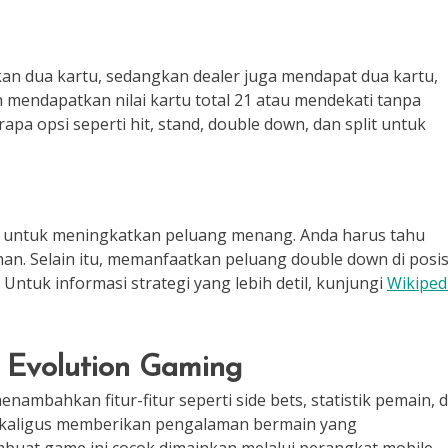
n dua kartu, sedangkan dealer juga mendapat dua kartu,
 mendapatkan nilai kartu total 21 atau mendekati tanpa
pa opsi seperti hit, stand, double down, dan split untuk
ng untuk meningkatkan peluang menang. Anda harus tahu
n. Selain itu, memanfaatkan peluang double down di posis
tuk informasi strategi yang lebih detil, kunjungi
Wikiped
e Evolution Gaming
enambahkan fitur-fitur seperti side bets, statistik pemain, 
kaligus memberikan pengalaman bermain yang