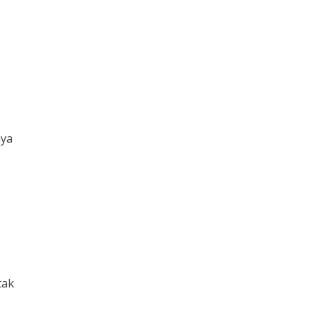
aya
tak