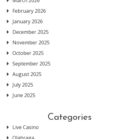
March 2026
February 2026
January 2026
December 2025
November 2025
October 2025
September 2025
August 2025
July 2025
June 2025
Categories
Live Casino
Olahraga