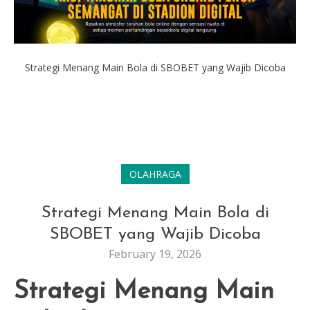
Strategi Menang Main Bola di SBOBET yang Wajib Dicoba
OLAHRAGA
Strategi Menang Main Bola di
SBOBET yang Wajib Dicoba
February 19, 2026
Strategi Menang Main