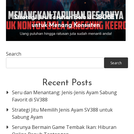
Strategi Jitu Taruhan Bola di SBOBET
untuk Menang Konsisten
Search
Search
Recent Posts
Seru dan Menantang: Jenis-Jenis Ayam Sabung
Favorit di SV388
Strategi Jitu Memilih Jenis Ayam SV388 untuk
Sabung Ayam
Serunya Bermain Game Tembak Ikan: Hiburan