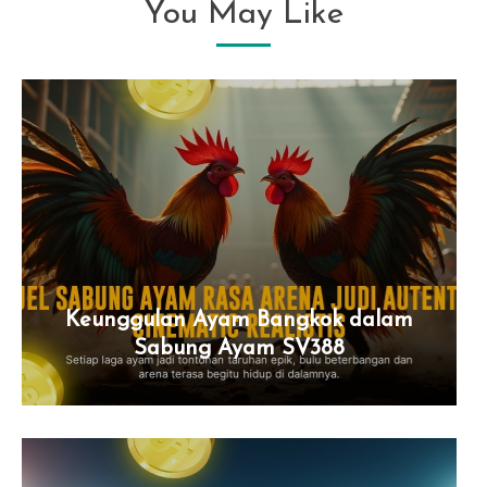
You May Like
Keunggulan Ayam Bangkok dalam
Sabung Ayam SV388