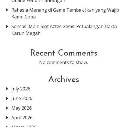
Online Penuh Tantangan
Rahasia Menang di Game Tembak Ikan yang Wajib
Kamu Coba
Sensasi Main Slot Aztec Gems: Petualangan Harta
Karun Megah
Recent Comments
No comments to show.
Archives
July 2026
June 2026
May 2026
April 2026