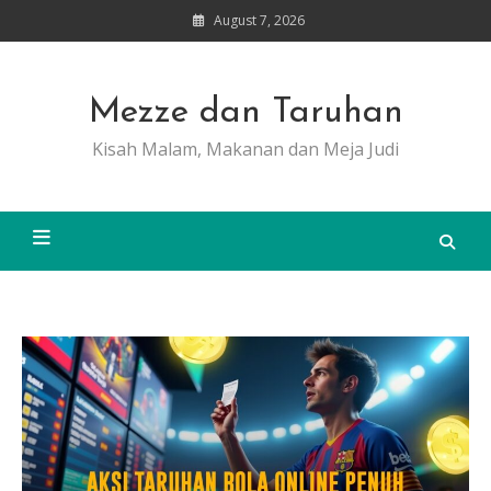
Skip
August 7, 2026
to
content
Mezze dan Taruhan
Kisah Malam, Makanan dan Meja Judi