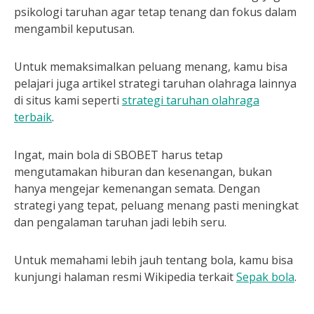
psikologi taruhan agar tetap tenang dan fokus dalam
mengambil keputusan.
Untuk memaksimalkan peluang menang, kamu bisa
pelajari juga artikel strategi taruhan olahraga lainnya
di situs kami seperti
strategi taruhan olahraga
terbaik
.
Ingat, main bola di SBOBET harus tetap
mengutamakan hiburan dan kesenangan, bukan
hanya mengejar kemenangan semata. Dengan
strategi yang tepat, peluang menang pasti meningkat
dan pengalaman taruhan jadi lebih seru.
Untuk memahami lebih jauh tentang bola, kamu bisa
kunjungi halaman resmi Wikipedia terkait
Sepak bola
.