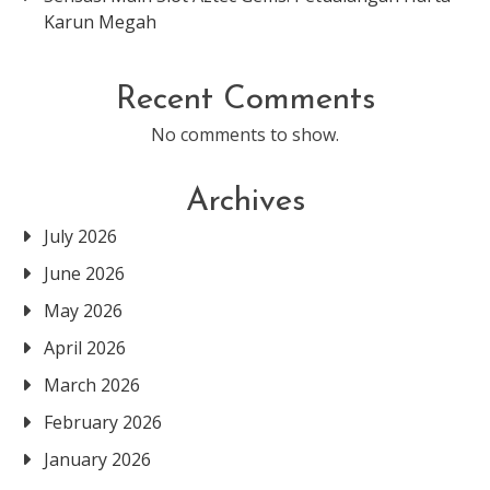
Karun Megah
Recent Comments
No comments to show.
Archives
July 2026
June 2026
May 2026
April 2026
March 2026
February 2026
January 2026