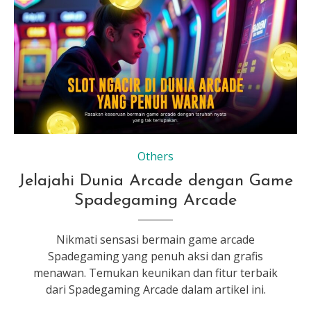
Jelajahi Dunia Arcade dengan Game Spadegaming Arcade
Others
Jelajahi Dunia Arcade dengan Game
Spadegaming Arcade
Nikmati sensasi bermain game arcade
Spadegaming yang penuh aksi dan grafis
menawan. Temukan keunikan dan fitur terbaik
dari Spadegaming Arcade dalam artikel ini.